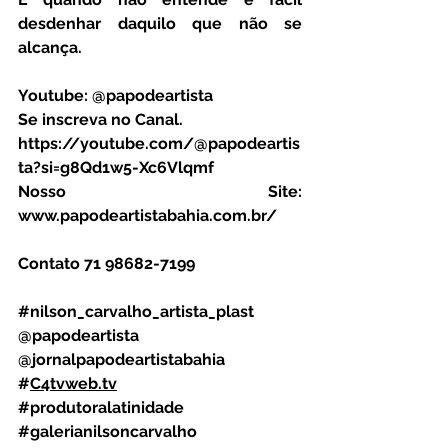
desdenhar daquilo que não se 
alcança.
Youtube: @papodeartista
Se inscreva no Canal.
https://youtube.com/@papodeartis
ta?si=g8Qd1w5-Xc6Vlqmf
Nosso Site: 
www.papodeartistabahia.com.br/
Contato 71 98682-7199
#nilson_carvalho_artista_plast
@papodeartista
@jornalpapodeartistabahia
#
C4tvweb.tv
#produtoralatinidade
#galerianilsoncarvalho