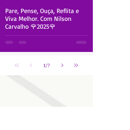
 video
Pare, Pense, Ouça, Reflita e
Viva Melhor. Com Nilson
Carvalho 🌹2025🌹
1
/
7