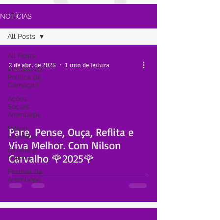
NOTÍCIAS
All Posts
All Posts
2 de abr. de 2025
1 min de leitura
Mestres da
Política de
Camaçari
Ações
Sociais
Arembepe
 video
Nilson
Pare, Pense, Ouça, Reflita e
Carvalho
Viva Melhor. Com Nilson
Cidade e
Carvalho 🌹2025🌹
Política
Festival de
Arembépe