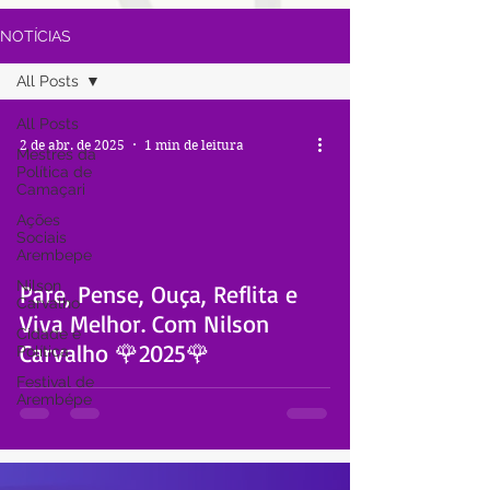
NOTÍCIAS
All Posts
All Posts
2 de abr. de 2025
1 min de leitura
Mestres da
Política de
Camaçari
Ações
Sociais
Arembepe
 video
Nilson
Pare, Pense, Ouça, Reflita e
Carvalho
Viva Melhor. Com Nilson
Cidade e
Carvalho 🌹2025🌹
Política
Festival de
Arembépe