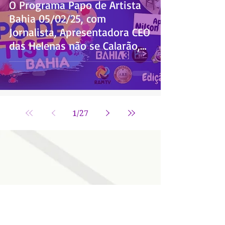
O Programa Papo de Artista
Bahia 05/02/25, com
Jornalista, Apresentadora CEO
das Helenas não se Calarão,
Eunice Espínola
1
/
27