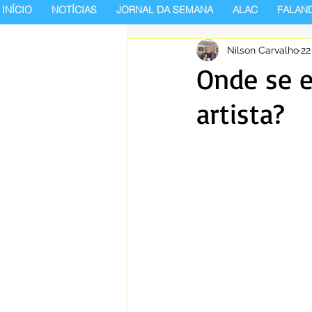
INÍCIO
NOTÍCIAS
JORNAL DA SEMANA
ALAC
FALAN
Nilson Carvalho
22
Onde se 
artista?