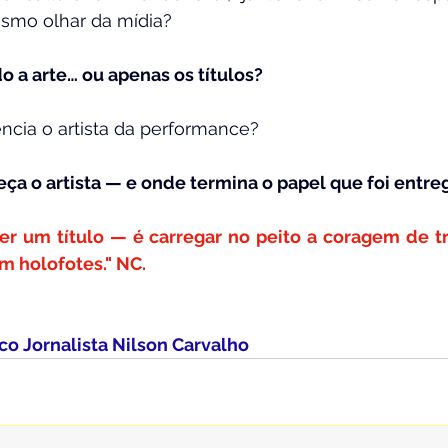
smo olhar da mídia?
o a arte… ou apenas os títulos?
encia o artista da performance?
ça o artista — e onde termina o papel que foi entre
 ter um título — é carregar no peito a coragem de t
 holofotes." NC.
ico Jornalista Nilson Carvalho  