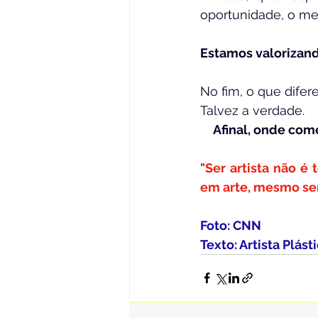
oportunidade, o me
Estamos valorizand
⠀
No fim, o que difer
Talvez a verdade.
⠀ 
Afinal, onde come
"Ser artista não é
em arte, mesmo sem
Foto: CNN
Texto: Artista Plást