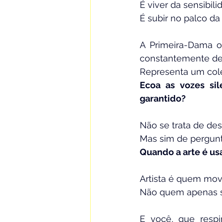
É viver da sensibili
É subir no palco d
A Primeira-Dama o
constantemente dei
Representa um cole
Ecoa as vozes si
garantido?
Não se trata de des
Mas sim de pergunt
Quando a arte é us
Artista é quem mov
Não quem apenas s
E você, que respi