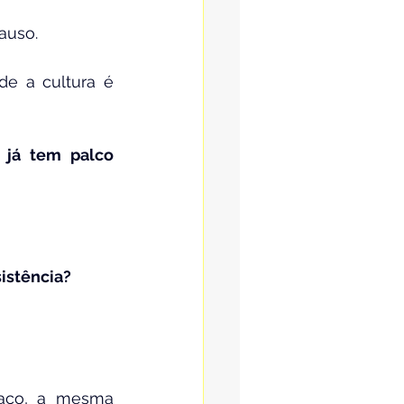
auso.
e a cultura é 
já tem palco 
istência?
paço, a mesma 