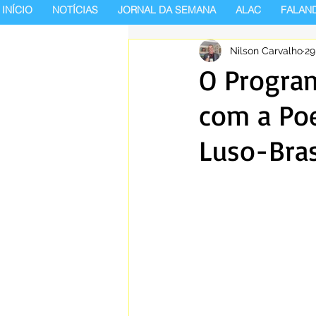
INÍCIO
NOTÍCIAS
JORNAL DA SEMANA
ALAC
FALAN
Nilson Carvalho
29
O Program
com a Poe
Luso-Bras