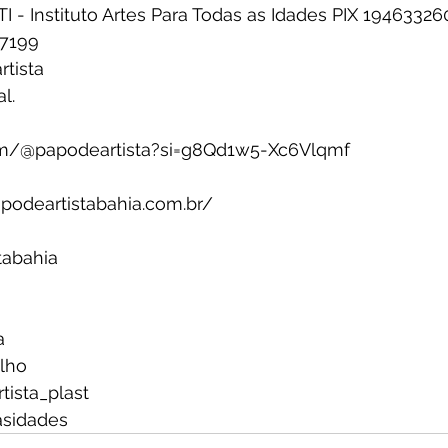
TI - Instituto Artes Para Todas as Idades PIX 1946332
-7199
tista
l.
om/@papodeartista?si=g8Qd1w5-Xc6Vlqmf
odeartistabahia.com.br/
tabahia
a
alho
tista_plast
asidades