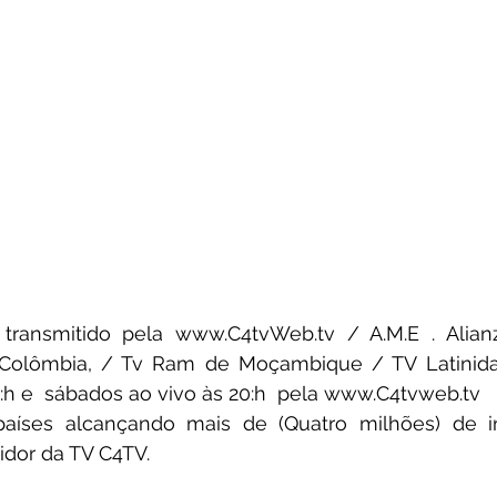
 transmitido pela 
www.C4tvWeb.tv
 / A.M.E . Alian
Colômbia, / Tv Ram de Moçambique / TV Latinida
:h e  sábados ao vivo às 20:h  pela 
www.C4tvweb.tv
íses alcançando mais de (Quatro milhões) de in
idor da TV C4TV.