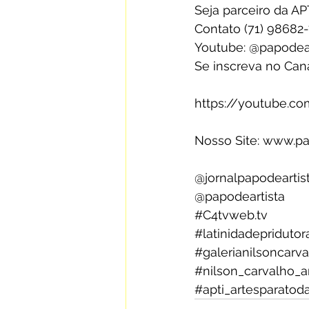
Seja parceiro da AP
Contato (71) 98682
Youtube: @papodear
Se inscreva no Cana
https://youtube.c
Nosso Site: 
www.pap
@jornalpapodeartis
@papodeartista
#
C4tvweb.tv
#latinidadepridutor
#galerianilsoncarv
#nilson_carvalho_ar
#apti_artesparatod