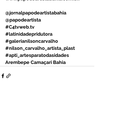
@jornalpapodeartistabahia
@papodeartista
#
C4tvweb.tv
#latinidadepridutora
#galerianilsoncarvalho
#nilson_carvalho_artista_plast
#apti_artesparatodasidades
Arembepe Camaçari Bahia
Ver tudo
Posts Relacionados