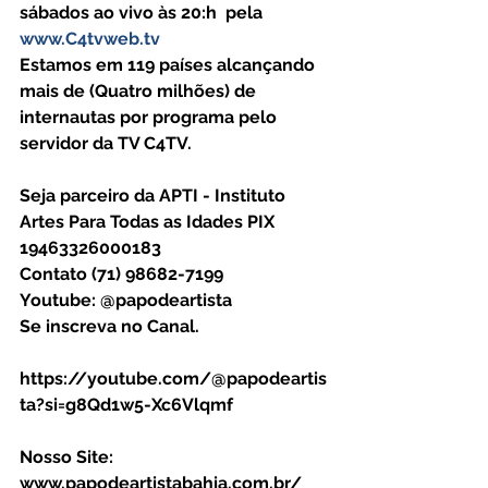
sábados ao vivo às 20:h  pela 
www.C4tvweb.tv
Estamos em 119 países alcançando 
mais de (Quatro milhões) de 
internautas por programa pelo 
servidor da TV C4TV.
Seja parceiro da APTI - Instituto 
Artes Para Todas as Idades PIX 
19463326000183
Contato (71) 98682-7199
Youtube: @papodeartista
Se inscreva no Canal.
https://youtube.com/@papodeartis
ta?si=g8Qd1w5-Xc6Vlqmf
Nosso Site: 
www.papodeartistabahia.com.br/