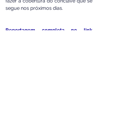
fazer a cobertura do conclave que se 
segue nos próximos dias.
Reportagem completa no link 
abaixo:
https://atarde.com.br/televisao/do
-brasil-para-os-telhados-de-roma-
saiba-quem-e-ilze-scamparini-
1315398
Por Redação
Compartilhe com seus amigos;
Ajude a Construir o Instituto Social 