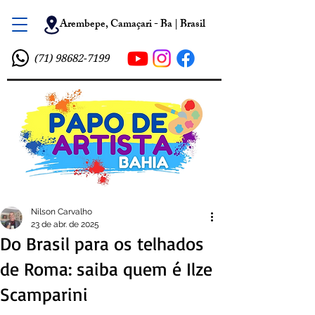
Arembepe, Camaçari - Ba | Brasil
(71) 98682-7199
Nilson Carvalho
23 de abr. de 2025
Do Brasil para os telhados
de Roma: saiba quem é Ilze
Scamparini