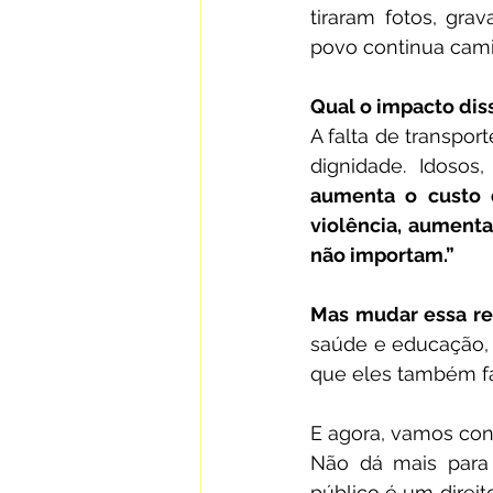
tiraram fotos, gr
povo continua cami
Qual o impacto dis
A falta de transpo
dignidade. Idosos
aumenta o custo d
violência, aumenta
não importam.”
Mas mudar essa rea
saúde e educação, 
que eles também fa
E agora, vamos con
Não dá mais para 
público é um direit