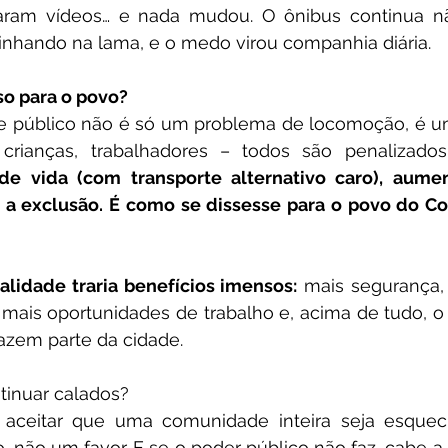
avaram vídeos… e nada mudou. O ônibus continua nã
nhando na lama, e o medo virou companhia diária.
so para o povo?
rte público não é só um problema de locomoção, é u
, crianças, trabalhadores – todos são penalizados
e vida (com transporte alternativo caro), aumen
 a exclusão. É como se dissesse para o povo do Coq
lidade traria benefícios imensos:
 mais segurança,
mais oportunidades de trabalho e, acima de tudo, o
zem parte da cidade.
tinuar calados?
aceitar que uma comunidade inteira seja esquecid
o, não um favor. E se o poder público não faz, cabe a 