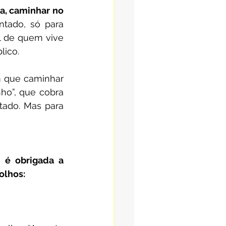
a, caminhar no 
tado, só para 
l de quem vive 
lico.
m que caminhar 
ho”, que cobra 
tado. Mas para 
é obrigada a 
olhos: