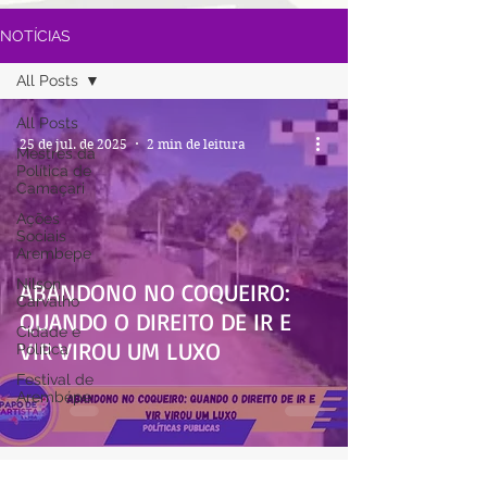
NOTÍCIAS
All Posts
All Posts
25 de jul. de 2025
2 min de leitura
Mestres da
Política de
Camaçari
Ações
Sociais
Arembepe
Nilson
ABANDONO NO COQUEIRO:
Carvalho
QUANDO O DIREITO DE IR E
Cidade e
VIR VIROU UM LUXO
Política
Festival de
Arembépe