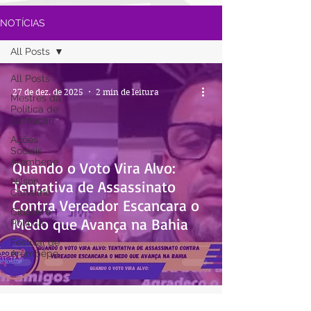
NOTÍCIAS
All Posts
All Posts
27 de dez. de 2025
2 min de leitura
Mestres da
Política de
Camaçari
Ações
Sociais
Arembepe
Quando o Voto Vira Alvo:
Nilson
Tentativa de Assassinato
Carvalho
Contra Vereador Escancara o
Cidade e
Medo que Avança na Bahia
Política
Festival de
Arembépe