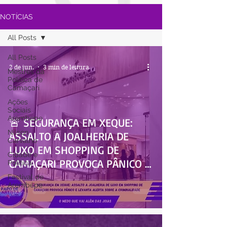
NOTÍCIAS
All Posts
All Posts
2 de jun.
3 min de leitura
Mestres da
Política de
Camaçari
Ações
Sociais
Arembepe
🚨 SEGURANÇA EM XEQUE:
Nilson
ASSALTO A JOALHERIA DE
Carvalho
LUXO EM SHOPPING DE
Cidade e
CAMAÇARI PROVOCA PÂNICO E
Política
LEVANTA ALERTA SOBRE A
Festival de
Arembépe
CRIMINALIDADE