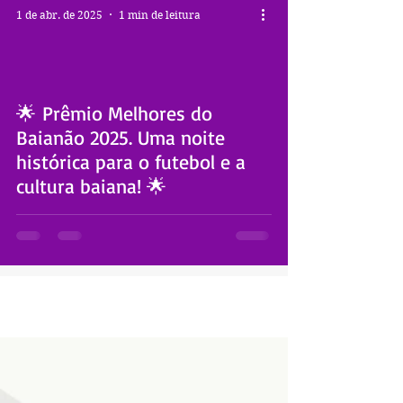
1 de abr. de 2025
1 min de leitura
🌟 Prêmio Melhores do
 video
Baianão 2025. Uma noite
histórica para o futebol e a
cultura baiana! 🌟