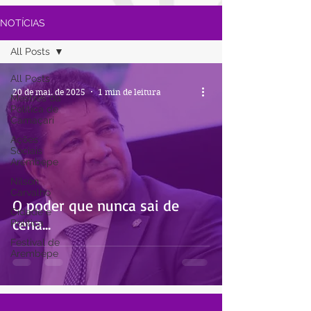
NOTÍCIAS
All Posts
All Posts
20 de mai. de 2025
1 min de leitura
Mestres da
Política de
Camaçari
Ações
Sociais
Arembepe
Nilson
Carvalho
O poder que nunca sai de
Cidade e
cena...
Política
Festival de
Arembépe