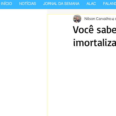
INÍCIO
NOTÍCIAS
JORNAL DA SEMANA
ALAC
FALAN
Nilson Carvalho
4 
Você sabe
imortaliz