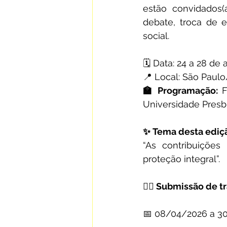
estão convidados(
debate, troca de 
social.
🗓️ Data: 24 a 28 de
📍 Local: São Paul
🏫 Programação:
 
Universidade Presb
✨ Tema desta ediç
“As contribuições
proteção integral”.
✍🏽 Submissão de t
📅 08/04/2026 a 3