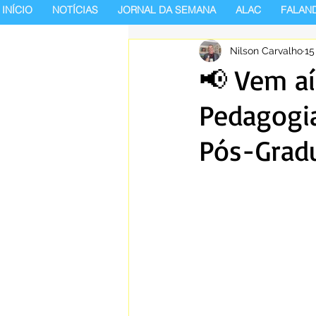
INÍCIO
NOTÍCIAS
JORNAL DA SEMANA
ALAC
FALAN
Nilson Carvalho
15
📢 Vem aí
Pedagogia
Pós-Grad