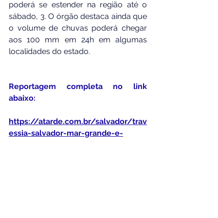
poderá se estender na região até o 
sábado, 3. O órgão destaca ainda que 
o volume de chuvas poderá chegar 
aos 100 mm em 24h em algumas 
localidades do estado.
Reportagem completa no link 
abaixo:
https://atarde.com.br/salvador/trav
essia-salvador-mar-grande-e-
suspensa-por-causa-do-mau-
tempo-1316375
Por Redação