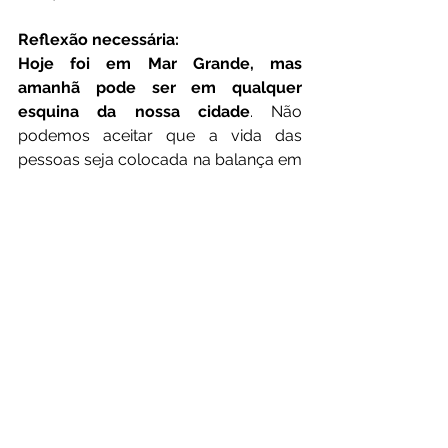
Reflexão necessária:
Hoje foi em Mar Grande, mas 
amanhã pode ser em qualquer 
esquina da nossa cidade
. Não 
podemos aceitar que a vida das 
pessoas seja colocada na balança em 
nome da pressa ou da economia de 
custos.
“Segurança não é luxo, é direito. Até 
quando vamos esperar a próxima 
tragédia para agir?”
No final, vale lembrar:
“Poder pode muito, mas não pode 
tudo. Estamos de olho.”
 Por: Jornalista Nilson Carvalho. 