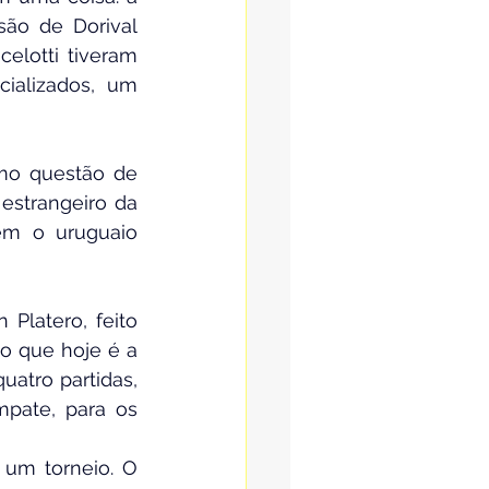
ão de Dorival 
elotti tiveram 
ializados, um 
mo questão de 
estrangeiro da 
cem o uruguaio 
latero, feito 
o que hoje é a 
atro partidas, 
pate, para os 
um torneio. O 