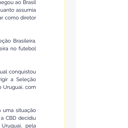
gou ao Brasil 
uanto assumia 
r como diretor 
ão Brasileira. 
ira no futebol 
al conquistou 
igir a Seleção 
o Uruguai, com 
m uma situação 
 a CBD decidiu 
Uruguai, pela 