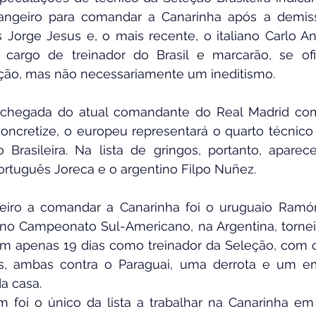
ngeiro para comandar a Canarinha após a demiss
 Jorge Jesus e, o mais recente, o italiano Carlo Anc
cargo de treinador do Brasil e marcarão, se ofic
ão, mas não necessariamente um ineditismo.
a chegada do atual comandante do Real Madrid co
oncretize, o europeu representará o quarto técnico 
o Brasileira. Na lista de gringos, portanto, apare
ortuguês Joreca e o argentino Filpo Nuñez.
eiro a comandar a Canarinha foi o uruguaio Ramón P
 no Campeonato Sul-Americano, na Argentina, tornei
m apenas 19 dias como treinador da Seleção, com qu
as, ambas contra o Paraguai, uma derrota e um em
a casa.
 foi o único da lista a trabalhar na Canarinha em 