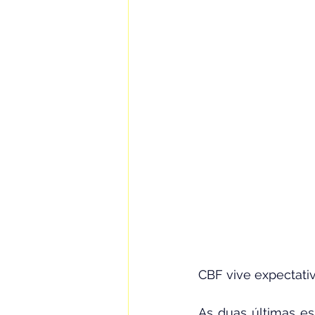
CBF vive expectativ
As duas últimas es