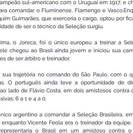
campeão sul-americano com o Uruguai em 1917, e che
para comandar o Fluminense, Flamengo e Vasco.Enq
uim Guimarães, que exerceria o cargo, optou por fica
idade de ser o técnico da Seleção surgiu.
a, o Joreca, foi o único europeu a treinar a Seleç
ele chegou ao Brasil ainda jovem e iniciou sua carre
es de ser árbitro e treinador.
sua trajetória no comando do São Paulo, com o qu
stas. O português ainda teve a oportunidade de dir
 ao lado de Flávio Costa, em dois amistosos contra 
ivas: 6 a 1 e 4 a 0.
único argentino a comandar a Seleção Brasileira, e
, enquanto Vicente Feola era o treinador da equipe,
epresentaria o Brasil em um amistoso contra o 