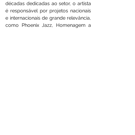
décadas dedicadas ao setor, o artista 
é responsável por projetos nacionais 
e internacionais de grande relevância, 
como Phoenix Jazz, Homenagem a 
Tom Jobim e Afro Bossa Nova, que 
foi finalista do Grammy Latino de 
2009.
Serviço
Evento: The Platters Experience – 
2025 World Love Tour
Data: 21 de novembro de 2025
Horário: 20 horas
Local: Teatro Sesc Casa do Comércio 
– Salvador, BA
Ingressos: a partir de R$ 100 via 
Sympla