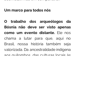
Um marco para todos nós
O trabalho dos arqueólogos da 
Bósnia não deve ser visto apenas 
como um evento distante.
 Ele nos 
chama a lutar para que, aqui no 
Brasil, nossa história também seja 
valorizada. Da ancestralidade indígena 
aos quilombos, das culturas locais às 
tradições esquecidas, nossa memória 
precisa ser preservada com o mesmo 
cuidado dado a esses lingotes 
guardados em água destilada.
Porque sem memória, não há 
identidade. Sem identidade, não há 
futuro.