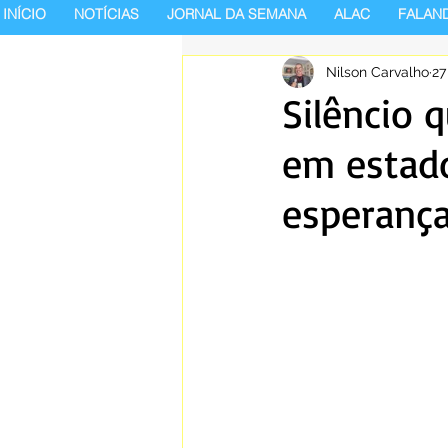
INÍCIO
NOTÍCIAS
JORNAL DA SEMANA
ALAC
FALAN
Nilson Carvalho
27
Silêncio 
em estado
esperanç