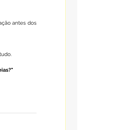
ação antes dos 
tudo.
eias?"