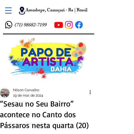
Arembepe, Camaçari - Ba | Brasil
(71) 98682-7199
Nilson Carvalho
19 de mar. de 2024
“Sesau no Seu Bairro”
acontece no Canto dos
Pássaros nesta quarta (20)