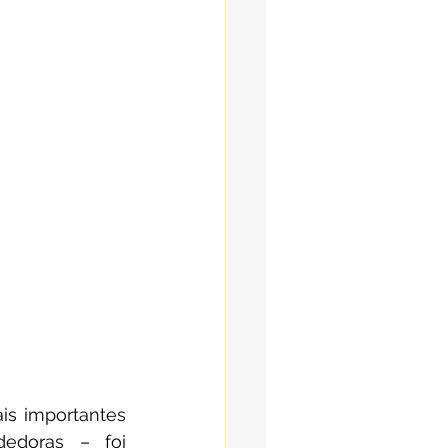
s importantes 
edoras – foi 