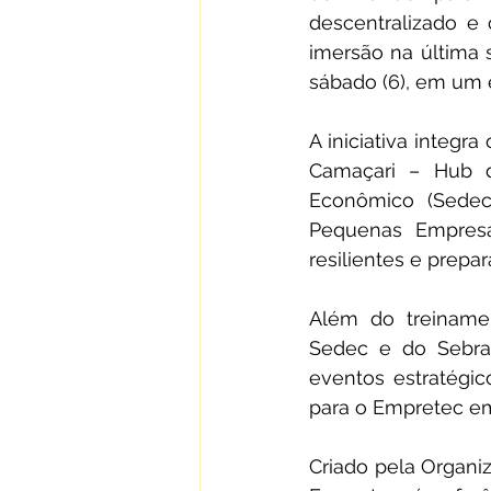
descentralizado e 
imersão na última s
sábado (6), em um 
A iniciativa integr
Camaçari – Hub d
Econômico (Sedec
Pequenas Empresas
resilientes e prepa
Além do treiname
Sedec e do Sebrae
eventos estratégico
para o Empretec e
Criado pela Organi