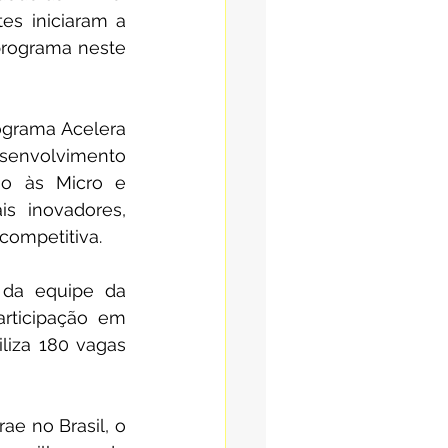
es iniciaram a 
programa neste 
ograma Acelera 
envolvimento 
o às Micro e 
s inovadores, 
competitiva.
da equipe da 
rticipação em 
liza 180 vagas 
e no Brasil, o 