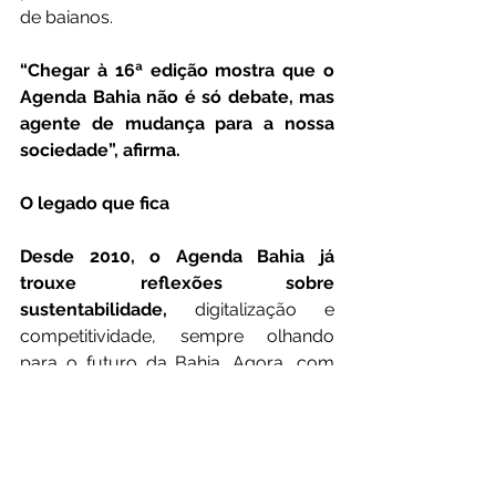
de baianos.
“Chegar à 16ª edição mostra que o 
Agenda Bahia não é só debate, mas 
agente de mudança para a nossa 
sociedade”, afirma.
O legado que fica
Desde 2010, o Agenda Bahia já 
trouxe reflexões sobre 
sustentabilidade,
 digitalização e 
competitividade, sempre olhando 
para o futuro da Bahia. Agora, com 
foco em produtividade e inovação, o 
convite é para que todos participem, 
contribuam e vejam como cada 
decisão hoje pode mudar o destino 
do nosso estado até 2030.