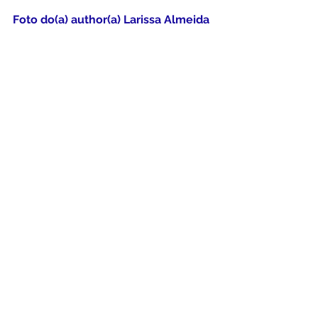
Foto do(a) author(a) Larissa Almeida
Por: Larissa Almeida
Compartilhe com seus amigos;
Ajude a Construir o Instituto Social 
Artes Para Todas as Idades APTI
PIX: CNPJ: 19.463.326/0001-83
Ver tudo
Posts Relacionados