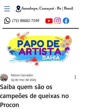
Arembepe, Camaçari - Ba | Brasil
(71) 98682-7199
Nilson Carvalho
19 de mar. de 2025
Saiba quem são os
campeões de queixas no
Procon