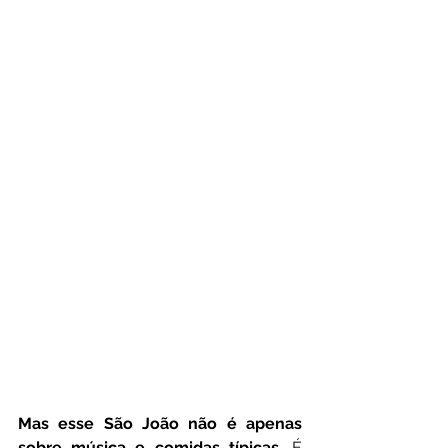
Mas esse São João não é apenas 
sobre música e comidas típicas.
 É 