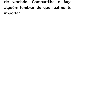
de verdade. Compartilhe e faça 
alguém lembrar do que realmente 
importa.”
Mais informações no card oficial. 
Esperamos por você!
Foto: Assessoria de Impressa do 
Hotel
Por Nilson Carvalho – Jornalista e 
Embaixador dos Direitos Humanos
São João no Bahia Plaza Hotel:
Ver tudo
Posts Relacionados