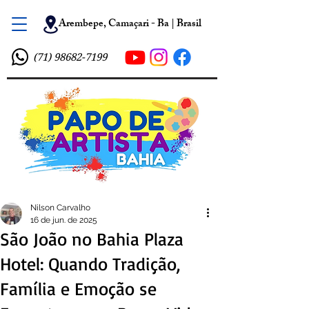
Arembepe, Camaçari - Ba | Brasil
(71) 98682-7199
Nilson Carvalho
16 de jun. de 2025
São João no Bahia Plaza
Hotel: Quando Tradição,
Família e Emoção se