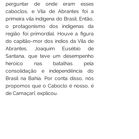
perguntar de onde eram esses 
caboclos, e Vila de Abrantes foi a 
primeira vila indígena do Brasil. Então, 
o protagonismo dos indígenas da 
região foi primordial. Houve a figura 
do capitão-mor dos índios da Vila de 
Abrantes, Joaquim Eusébio de 
Santana, que teve um desempenho 
heroico nas batalhas pela 
consolidação e independência do 
Brasil na Bahia. Por conta disso, nós 
propomos que o Caboclo é nosso, é 
de Camaçari’, explicou.
Ainda participaram do encontro, que 
aconteceu na sala de reuniões da 
Segov, a diretora de Comunicação, 
Vanessa Rodrigues, e a equipe técnica 
da Secult e da Sejuv.