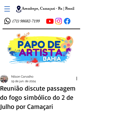
Arembepe, Camaçari - Ba | Brasil
(71) 98682-7199
Nilson Carvalho
19 de jun. de 2024
Reunião discute passagem
do fogo simbólico do 2 de
Julho por Camaçari