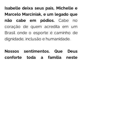
Isabelle deixa seus pais, Michelle e 
Marcelo Marciniak, e um legado que 
não cabe em pódios.
 Cabe no 
coração de quem acredita em um 
Brasil onde o esporte é caminho de 
dignidade, inclusão e humanidade.
Nossos sentimentos. Que Deus 
conforte toda a família neste 
momento de dor profunda.
Que a história de Isabelle não seja 
apenas despedida, mas um chamado: 
compartilhe, reflita e ajude a 
transformar o cuidado com nossos 
jovens talentos em prioridade.
Foto: Internet