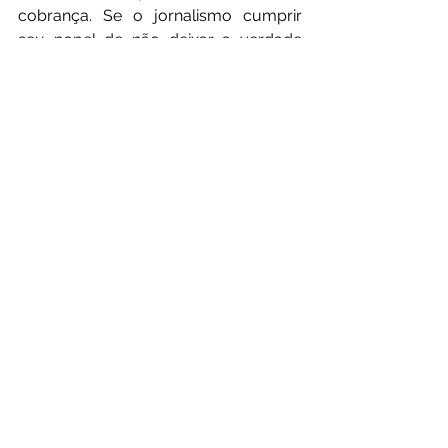
cobrança. Se o jornalismo cumprir 
seu papel de não deixar a verdade 
morrer junto com a vítima.
Henay poderia ser sua irmã. Sua 
filha. Sua amiga.
E enquanto fingirmos que não vemos, 
o próximo nome pode estar mais 
perto do que imaginamos.
Não foi acidente.
 Não foi destino. Foi 
violência. Compartilhe essa verdade 
— porque o silêncio também mata.
Foto: Internet
Quando o Amor Vira Cena de Crime: