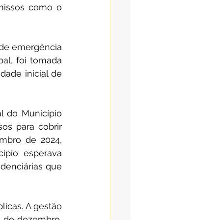
missos como o 
 de emergência 
al, foi tomada 
ade inicial de 
l do Município 
s para cobrir 
mbro de 2024, 
pio esperava 
denciárias que 
icas. A gestão 
s de dezembro, 