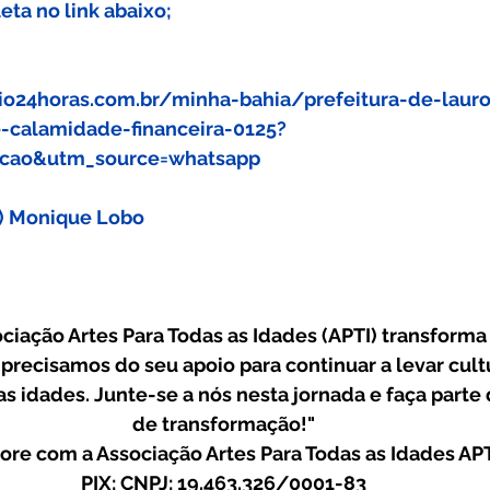
ta no link abaixo;
io24horas.com.br/minha-bahia/prefeitura-de-lauro
-calamidade-financeira-0125?
cao&utm_source=whatsapp
a) Monique Lobo
ociação Artes Para Todas as Idades (APTI) transforma 
 precisamos do seu apoio para continuar a levar cultu
s idades. Junte-se a nós nesta jornada e faça parte 
de transformação!"
ore com a Associação Artes Para Todas as Idades AP
PIX: CNPJ: 19.463.326/0001-83