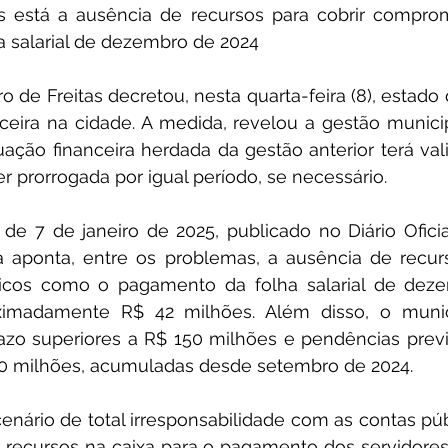
s está a ausência de recursos para cobrir compro
 salarial de dezembro de 2024
ro de Freitas decretou, nesta quarta-feira (8), estado
ceira na cidade. A medida, revelou a gestão municip
uação financeira herdada da gestão anterior terá valid
r prorrogada por igual período, se necessário.
de 7 de janeiro de 2025, publicado no Diário Oficia
 aponta, entre os problemas, a ausência de recurso
cos como o pagamento da folha salarial de deze
imadamente R$ 42 milhões. Além disso, o municí
razo superiores a R$ 150 milhões e pendências previ
0 milhões, acumuladas desde setembro de 2024.
ário de total irresponsabilidade com as contas públ
u recursos na caixa para o pagamento dos servidore