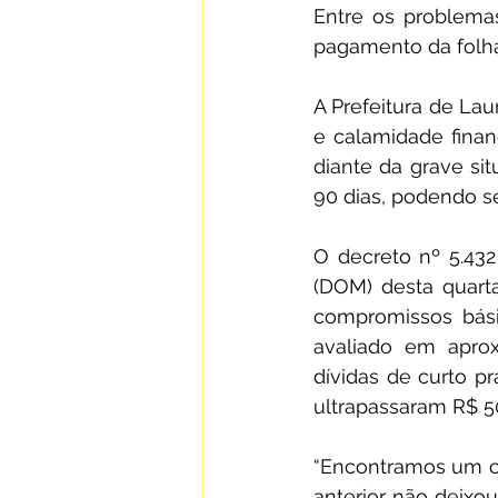
Entre os problema
pagamento da folha
A Prefeitura de Lau
e calamidade finan
diante da grave sit
90 dias, podendo se
O decreto nº 5.432 
(DOM) desta quarta
compromissos bási
avaliado em aprox
dívidas de curto p
ultrapassaram R$ 5
“Encontramos um cen
anterior não deixo