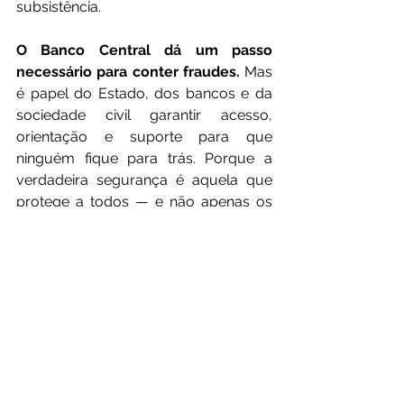
subsistência.
O Banco Central dá um passo 
necessário para conter fraudes.
 Mas 
é papel do Estado, dos bancos e da 
sociedade civil garantir acesso, 
orientação e suporte para que 
ninguém fique para trás. Porque a 
verdadeira segurança é aquela que 
protege a todos — e não apenas os 
mais conectados.
“Não basta proteger o dinheiro, é 
preciso proteger as pessoas. 
Compartilhe esta mensagem, 
oriente quem precisa e lembre-se: 
segurança digital também é um 
direito humano.”
Foto: Internet