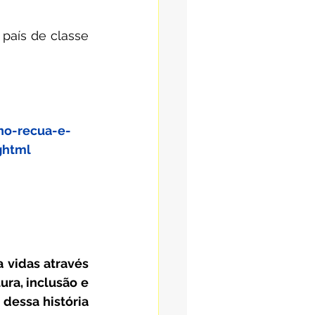
país de classe 
no-recua-e-
ghtml
 vidas através 
ra, inclusão e 
dessa história 