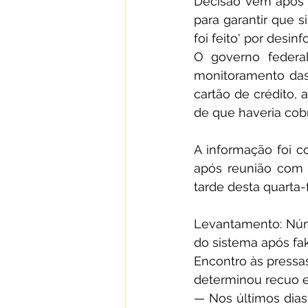
Decisão vem após o
para garantir que 
foi feito' por desi
O governo federal
monitoramento das 
cartão de crédito, 
de que haveria cob
A informação foi co
após reunião com o
tarde desta quarta-f
Levantamento: Núm
do sistema após fa
Encontro às pressas
determinou recuo 
— Nos últimos dias