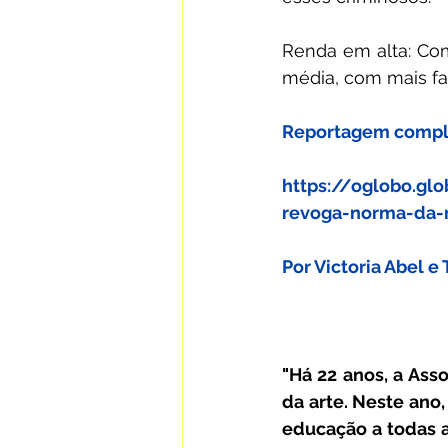
Renda em alta: Com
média, com mais fa
Reportagem complet
https://oglobo.g
revoga-norma-da-r
Por Victoria Abel e 
"Há 22 anos, a Asso
da arte. Neste ano,
educação a todas as