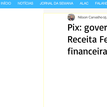
INÍCIO
NOTÍCIAS
JORNAL DA SEMANA
ALAC
FALAN
Nilson Carvalho
15
Pix: gove
Receita F
financeir