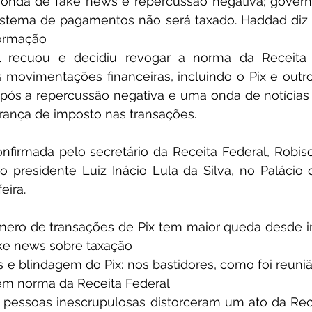
nda de fake news e repercussão negativa; governo 
sistema de pagamentos não será taxado. Haddad diz q
nformação
 recuou e decidiu revogar a norma da Receita F
movimentações financeiras, incluindo o Pix e outr
após a repercussão negativa e uma onda de notícias 
rança de imposto nas transações.
nfirmada pelo secretário da Receita Federal, Robison
 presidente Luiz Inácio Lula da Silva, no Palácio d
eira.
ero de transações de Pix tem maior queda desde 
ke news sobre taxação
 e blindagem do Pix: nos bastidores, como foi reuni
em norma da Receita Federal
 pessoas inescrupulosas distorceram um ato da Rece