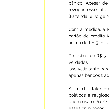
pânico. Apesar de
revogar esse ato 
(Fazenda) e Jorge 
Com a medida, a R
cartão de crédito 
acima de R$ 5 mil po
Pix acima de R$ 5 m
verdades
Isso valia tanto pa
apenas bancos tradi
Além das fake new
políticos e religio
quem usa o Pix. O 
esses criminosos.