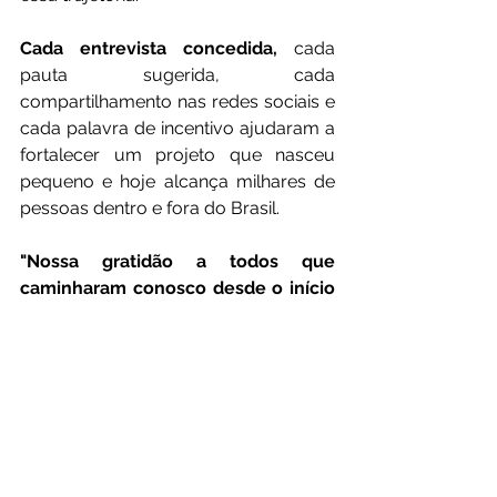
Cada entrevista concedida,
 cada 
pauta sugerida, cada 
compartilhamento nas redes sociais e 
cada palavra de incentivo ajudaram a 
fortalecer um projeto que nasceu 
pequeno e hoje alcança milhares de 
pessoas dentro e fora do Brasil.
"Nossa gratidão a todos que 
caminharam conosco desde o início 
e também aos que chegaram ao 
longo dessa jornada.
 Esta história foi 
construída coletivamente e continuará 
sendo escrita com responsabilidade, 
inovação e compromisso com a 
sociedade."