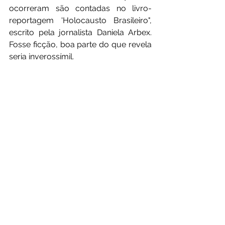
ocorreram são contadas no livro-
reportagem 'Holocausto Brasileiro", 
escrito pela jornalista Daniela Arbex. 
Fosse ficção, boa parte do que revela 
seria inverossímil.
Texto Rodrigo Casarin
Imagem: Cena pátio do hospital 
psiquiátrico de Barbacena Minas 
Gerais.
Fonte:https:// paginacinco. 
blogosfera.uol
. com .br/2019/03/19/ 
holocausto-brasileiro-os-horrores-
do-hospital-psiquiatrico- de-
barbacena/