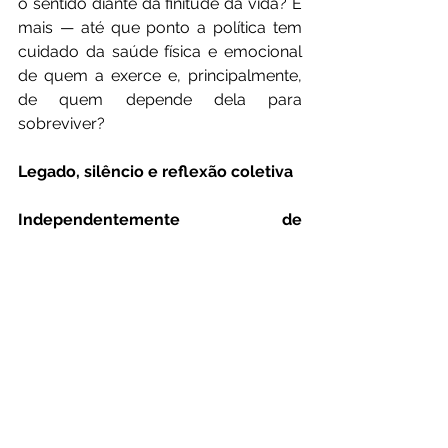
o sentido diante da finitude da vida? E 
mais — até que ponto a política tem 
cuidado da saúde física e emocional 
de quem a exerce e, principalmente, 
de quem depende dela para 
sobreviver?
Legado, silêncio e reflexão coletiva
Independentemente de 
posicionamentos ideológicos, a 
morte de Alan Sanches deixa um 
vazio institucional e humano
. Seu 
legado será avaliado pela história, 
mas o momento exige respeito, 
empatia e reflexão. Em tempos de 
radicalização e discursos de ódio, a 
perda de uma vida — sobretudo 
pública — deveria nos fazer rever 