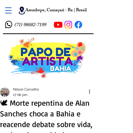
Arembepe, Camaçari - Ba | Brasil
(71) 98682-7199
Nilson Carvalho
17 de jan.
🕊️ Morte repentina de Alan
Sanches choca a Bahia e
reacende debate sobre vida,