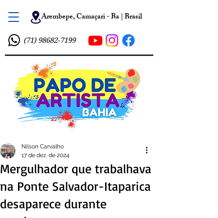
Arembepe, Camaçari - Ba | Brasil
(71) 98682-7199
Nilson Carvalho
17 de dez. de 2024
Mergulhador que trabalhava
na Ponte Salvador-Itaparica
desaparece durante