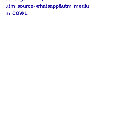
utm_source=whatsapp&utm_mediu
m=COWL
Foto do(a) author(a) Esther Morais
Esther Morais
Colabore com o Natal Solidário da 
Associação Artes Para Todas as 
Idades APTI
PIX: CNPJ: 19.463.326/0001-83
Ver tudo
Posts Relacionados