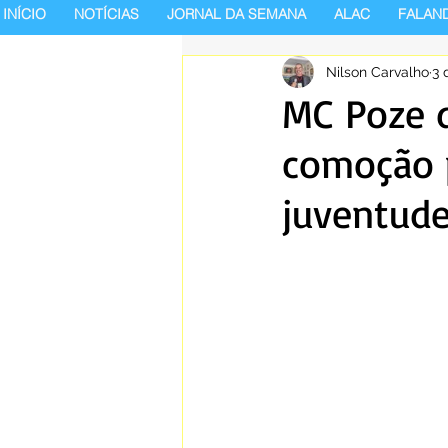
INÍCIO
NOTÍCIAS
JORNAL DA SEMANA
ALAC
FALAN
Nilson Carvalho
3 
MC Poze d
comoção p
juventude 