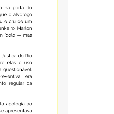
o na porta do 
que o alvoroço 
u e cru de um 
unkeiro Marlon 
m ídolo — mas 
Justiça do Rio 
re elas o uso 
 questionável. 
ventiva era 
to regular da 
a apologia ao 
se apresentava 