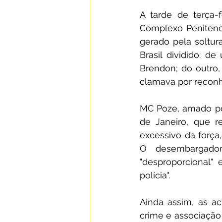
A tarde de terça-f
Complexo Penitenci
gerado pela soltur
Brasil dividido: d
Brendon; do outro
clamava por reconhe
MC Poze, amado por 
de Janeiro, que r
excessivo da força
O desembargador
"desproporcional"
polícia".
Ainda assim, as ac
crime e associação 