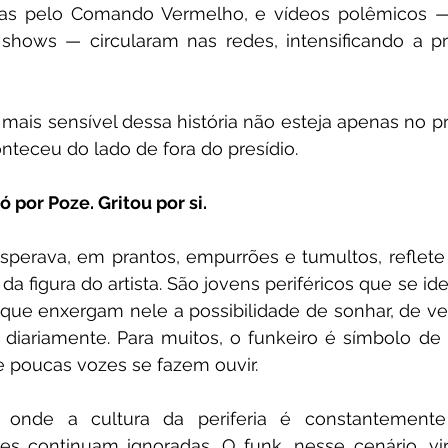
as pelo Comando Vermelho, e vídeos polêmicos 
hows — circularam nas redes, intensificando a pr
mais sensível dessa história não esteja apenas no pro
nteceu do lado de fora do presídio.
 por Poze. Gritou por si.
sperava, em prantos, empurrões e tumultos, reflet
da figura do artista. São jovens periféricos que se id
que enxergam nele a possibilidade de sonhar, de ve
 diariamente. Para muitos, o funkeiro é símbolo de 
 poucas vozes se fazem ouvir.
nde a cultura da periferia é constantemente cr
s continuam ignoradas. O funk, nesse cenário, vira