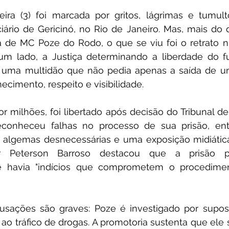
eira (3) foi marcada por gritos, lágrimas e tumult
ário de Gericinó, no Rio de Janeiro. Mas, mais do 
a de MC Poze do Rodo, o que se viu foi o retrato n
e um lado, a Justiça determinando a liberdade do f
, uma multidão que não pedia apenas a saída de u
cimento, respeito e visibilidade.
milhões, foi libertado após decisão do Tribunal de 
econheceu falhas no processo de sua prisão, ent
, algemas desnecessárias e uma exposição midiática
 Peterson Barroso destacou que a prisão pre
 e havia "indícios que comprometem o procedimen
usações são graves: Poze é investigado por supost
ao tráfico de drogas. A promotoria sustenta que ele 