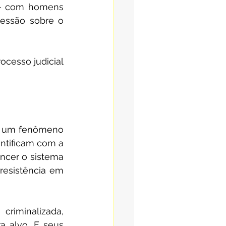
— com homens 
essão sobre o 
cesso judicial 
e um fenômeno 
entificam com a 
ncer o sistema 
resistência em 
iminalizada, 
 alvo. E seus 