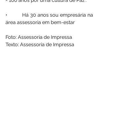
- 100 anos por uma cultura de Paz”.
•          Há 30 anos sou empresária na 
área assessoria em bem-estar
Foto: Assessoria de Impressa
Texto: Assessoria de Impressa
Email: 
maristelapozitano@gmail.com
Facebook: Maristela Pozitano
Instagram: 
@maristelapozitano.oficial
O Programa Papo de Artistas Bahia, 
com Nilson Carvalho, contou com  a 
participação da Comendadora 
Maristela Positano Paiva Carnaùba 
em um bate muito agradável,  