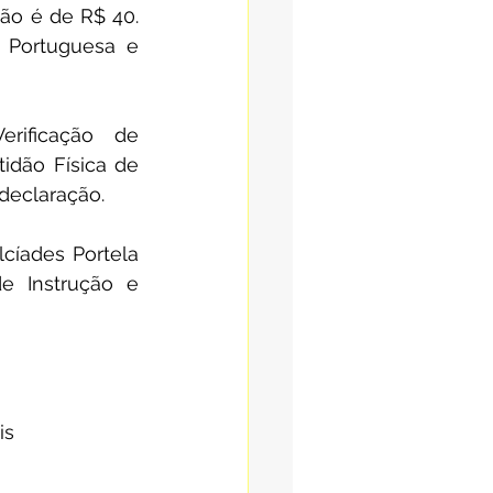
ão é de R$ 40. 
 Portuguesa e 
rificação de 
dão Física de 
declaração.
cíades Portela 
e Instrução e 
is