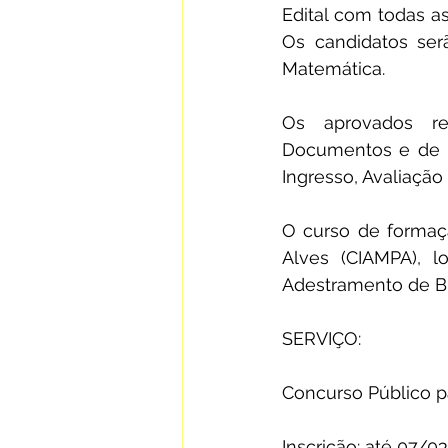
Edital com todas as
Os candidatos ser
Matemática.
Os aprovados re
Documentos e de Da
Ingresso, Avaliaçã
O curso de formaçã
Alves (CIAMPA), l
Adestramento de Bras
SERVIÇO:
Concurso Público p
Inscrição: até 07/0