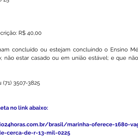
scrição: R$ 40,00
nham concluído ou estejam concluindo o Ensino Méd
ro; não estar casado ou em união estável; e que não
u (71) 3507-3825
a no link abaixo:
io24horas.com.br/brasil/marinha-oferece-1680-va
e-cerca-de-r-13-mil-0225