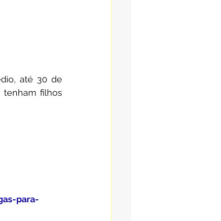
io, até 30 de 
 tenham filhos 
gas-para-