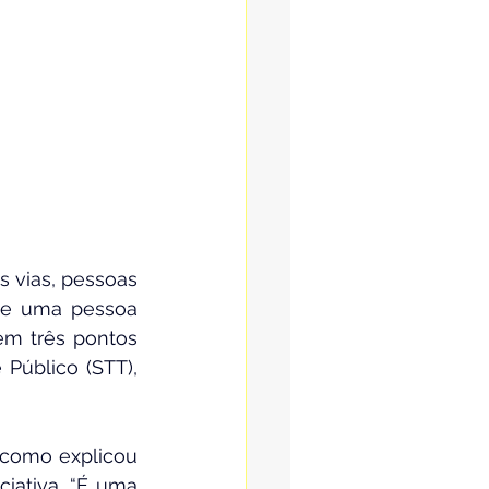
 vias, pessoas 
 e uma pessoa 
em três pontos 
Público (STT), 
como explicou 
iativa. “É uma 