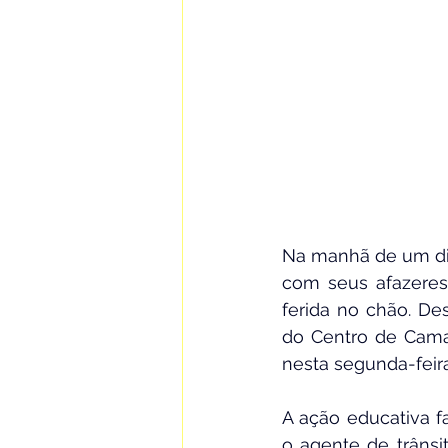
Na manhã de um dia
com seus afazeres
ferida no chão. De
do Centro de Camaç
nesta segunda-feira
A ação educativa f
o agente de trânsit