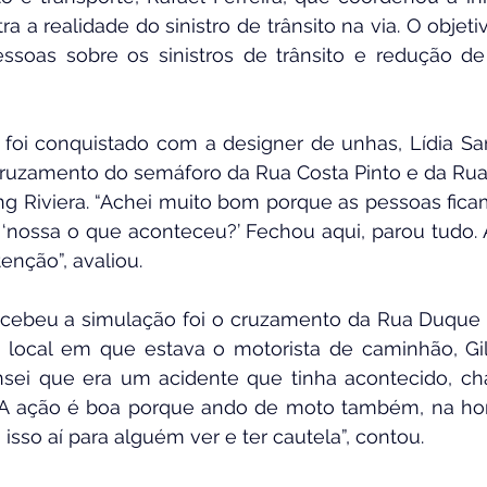
a a realidade do sinistro de trânsito na via. O objeti
essoas sobre os sinistros de trânsito e redução de
 foi conquistado com a designer de unhas, Lídia San
ruzamento do semáforo da Rua Costa Pinto e da Rua 
g Riviera. “Achei muito bom porque as pessoas ficam
, ‘nossa o que aconteceu?’ Fechou aqui, parou tudo.
nção”, avaliou.
ecebeu a simulação foi o cruzamento da Rua Duque 
 local em que estava o motorista de caminhão, Gilb
ensei que era um acidente que tinha acontecido, ch
. A ação é boa porque ando de moto também, na hora
sso aí para alguém ver e ter cautela”, contou.