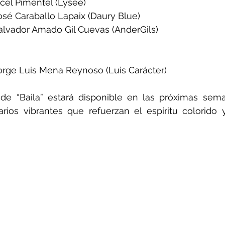
     Vicel Pimentel (Lysee)
       José Caraballo Lapaix (Daury Blue)
       Salvador Amado Gil Cuevas (AnderGils)
       Jorge Luis Mena Reynoso (Luis Carácter)
al de “Baila” estará disponible en las próximas sem
ios vibrantes que refuerzan el espíritu colorido y