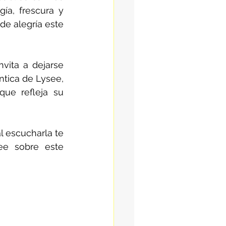
ía, frescura y 
e alegría este 
vita a dejarse 
ntica de Lysee, 
ue refleja su 
l escucharla te 
ee sobre este 