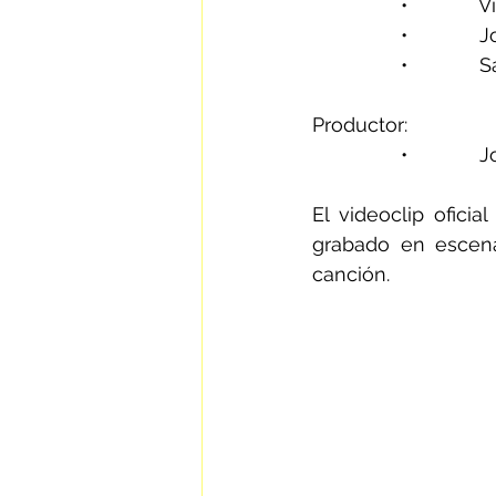
                •        
                •      
                •      
Productor:
                •      
El videoclip ofici
grabado en escenar
canción.