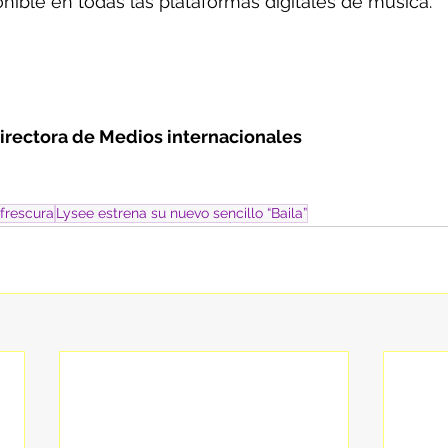
ponible en todas las plataformas digitales de música.
irectora de Medios internacionales
 frescura
Lysee estrena su nuevo sencillo “Baila”