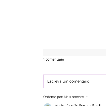
1 comentário
Escreva um comentário
⚠️ “O SURTO PODE ACONTECER
Ordenar por:
Mais recente
COM QUALQUER UM DE NÓS”:
Mestre Alemão Senzala Brasil