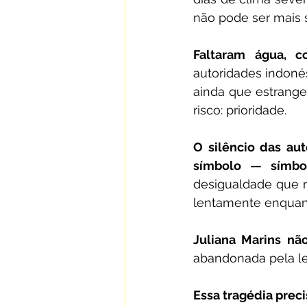
não pode ser mais s
Faltaram água, c
autoridades indoné
ainda que estrange
risco: prioridade.
O silêncio das au
símbolo — símbol
desigualdade que m
lentamente enquant
Juliana Marins não
abandonada pela le
Essa tragédia preci