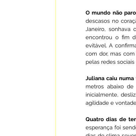
O mundo não parou
descasos no coraçã
Janeiro, sonhava 
encontrou o fim de
evitável. A confir
com dor, mas com u
pelas redes sociais
Juliana caiu numa t
metros abaixo de 
inicialmente, desl
agilidade e vontad
Quatro dias de ten
esperança foi sendo
dias de clima sever