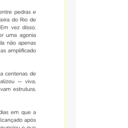
ntre pedras e 
eira do Rio de 
Em vez disso, 
or uma agonia 
ida não apenas 
s amplificado 
a centenas de 
izou — viva, 
vam estrutura, 
dias em que a 
alcançado após 
enunciou o que 