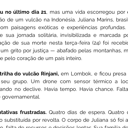
 no último dia 21
, mas uma vida escorregou por e
o de um vulcão na Indonésia. Juliana Marins, brasil
com paisagens exóticas e experiências profundas. 
 sua jornada solitária, invisibilizada e marcada p
mação de sua morte nesta terça-feira (24) foi receb
m grito por justiça — abafado pelas montanhas, ma
 e pelo coração de um país inteiro.
rilha do vulcão Rinjani,
 em Lombok, e ficou presa 
seu grupo. Um drone com sensor térmico a local
izando no declive. Havia tempo. Havia chance. Falta
e governamental.
tativas frustradas.
 Quatro dias de espera. Quatro 
 substituída por revolta. O corpo de Juliana só foi 
o, falta de recursos e decisões lentas. Sua família d