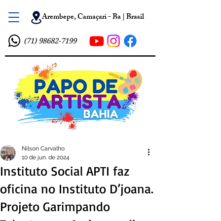
Arembepe, Camaçari - Ba | Brasil
(71) 98682-7199
Nilson Carvalho
10 de jun. de 2024
Instituto Social APTI faz
oficina no Instituto D’joana.
Projeto Garimpando