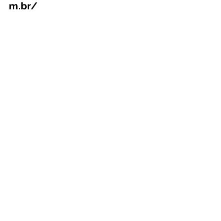
m.br/
Ver tudo
Posts Relacionados