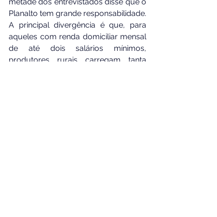
metade dos entrevistados disse que o 
Planalto tem grande responsabilidade. 
A principal divergência é que, para 
aqueles com renda domiciliar mensal 
de até dois salários mínimos, 
produtores rurais carregam tanta 
culpa quanto. Leia na íntegra!
*Via Folha de São Paulo
Reportagem completa no link 
abaixo:
https://www.maisgoias.com.br/bras
il/inflacao-faz-58-dos-brasileiros-
reduzirem-compras-de-alimentos-
diz-datafolha/?
utm_source=terra_capa_noticias&ut