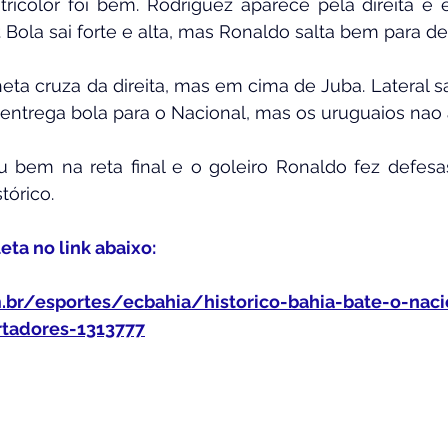
tricolor foi bem. Rodríguez aparece pela direita e 
. Bola sai forte e alta, mas Ronaldo salta bem para de
ta cruza da direita, mas em cima de Juba. Lateral s
entrega bola para o Nacional, mas os uruguaios nao
 bem na reta final e o goleiro Ronaldo fez defesas
stórico.
a no link abaixo:
m.br/esportes/ecbahia/historico-bahia-bate-o-nac
rtadores-1313777