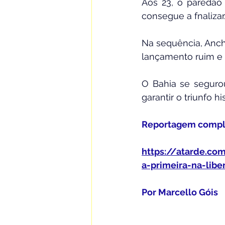
Aos 23, o paredão 
consegue a fnalizar
Na sequência, Anche
lançamento ruim e 
O Bahia se segurou
garantir o triunfo hi
Reportagem complet
https://atarde.co
a-primeira-na-libe
Por Marcello Góis