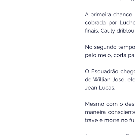
A primeira chance 
cobrada por Lucho
finais, Cauly dribl
No segundo tempo, 
pelo meio, corta par
O Esquadrão chego
de Willian José, el
Jean Lucas.
Mesmo com o desvio
maneira consciente
trave e morre no fu