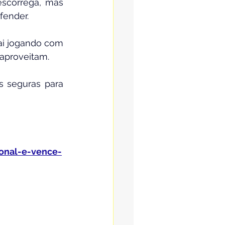
escorrega, mas 
fender.
ai jogando com 
 aproveitam.
 seguras para 
ional-e-vence-