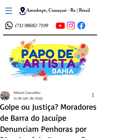
Arembepe, Camaçari - Ba | Brasil
(71) 98682-7199
Nilson Carvalho
11 de set. de 2025
Golpe ou Justiça? Moradores
de Barra do Jacuípe
Denunciam Penhoras por