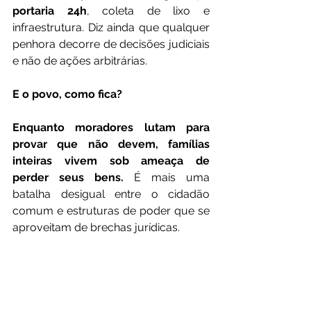
portaria 24h
, coleta de lixo e 
infraestrutura. Diz ainda que qualquer 
penhora decorre de decisões judiciais 
e não de ações arbitrárias.
E o povo, como fica?
Enquanto moradores lutam para 
provar que não devem, famílias 
inteiras vivem sob ameaça de 
perder seus bens.
 É mais uma 
batalha desigual entre o cidadão 
comum e estruturas de poder que se 
aproveitam de brechas jurídicas.
No fim, a pergunta que não quer 
calar é:
 quem está defendendo de 
fato a verdade – e quem está se 
escondendo atrás da mentira?