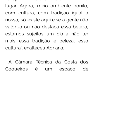
lugar. Agora, meio ambiente bonito, 
com cultura, com tradição igual a 
nossa, só existe aqui e se a gente não 
valoriza ou não destaca essa beleza, 
estamos sujeitos um dia a não ter 
mais essa tradição e beleza, essa 
cultura”, enalteceu Adriana.
 A Câmara Técnica da Costa dos 
Coqueiros é um espaço de 
representação e articulação, 
conforme reforçou o presidente, 
Franklin Eusébio. “Esse é um encontro 
de fortalecimento das políticas 
públicas para o turismo da nossa 
Costa dos Coqueiros e de parte do 
turismo baiano como um todo. Aqui 
vivemos o diálogo de construção 