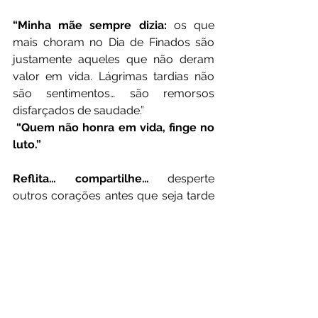
“Minha mãe sempre dizia:
 os que 
mais choram no Dia de Finados são 
justamente aqueles que não deram 
valor em vida. Lágrimas tardias não 
são sentimentos… são remorsos 
disfarçados de saudade.”
“Quem não honra em vida, finge no 
luto.”
Reflita… compartilhe…
 desperte 
outros corações antes que seja tarde 
demais.
Foto: Internet
“Flores no túmulo não apagam o descuido em vida”