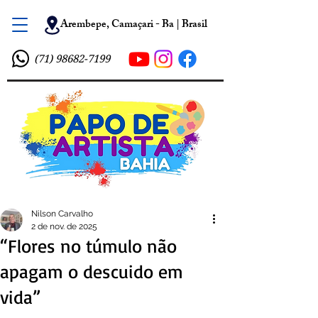
Arembepe, Camaçari - Ba | Brasil
(71) 98682-7199
Nilson Carvalho
2 de nov. de 2025
“Flores no túmulo não
apagam o descuido em
vida”