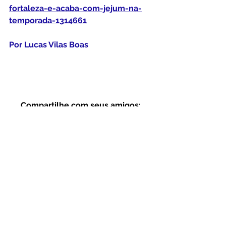
fortaleza-e-acaba-com-jejum-na-
temporada-1314661
Por Lucas Vilas Boas
Compartilhe com seus amigos;
Ajude a Construir o Instituto Social 
Artes Para Todas as Idades APTI
PIX: CNPJ: 19.463.326/0001-83
Ver tudo
Posts Relacionados