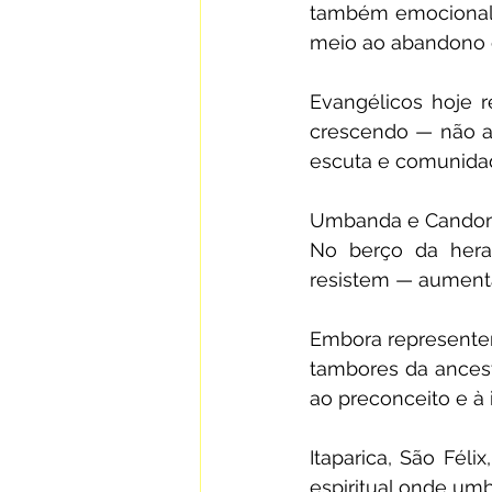
também emocional e
meio ao abandono 
Evangélicos hoje 
crescendo — não ap
escuta e comunidad
Umbanda e Candombl
No berço da heran
resistem — aumenta
Embora representem
tambores da ancestr
ao preconceito e à i
Itaparica, São Féli
espiritual onde um