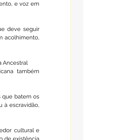
nto, e voz em 
e deve seguir 
 acolhimento, 
 Ancestral
ricana também 
 que batem os 
 à escravidão, 
dor cultural e 
 de existência 