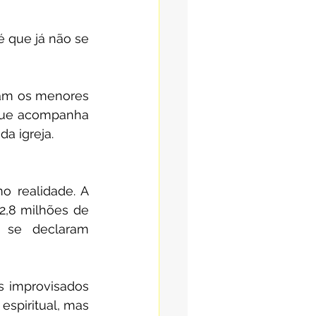
que já não se 
tam os menores 
que acompanha 
a igreja.
 realidade. A 
,8 milhões de 
 se declaram 
s improvisados 
piritual, mas 