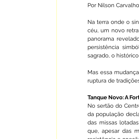
Por Nilson Carvalh
Na terra onde o si
céu, um novo retrat
panorama revelador
persistência simbó
sagrado, o históric
Mas essa mudança v
ruptura de tradiçõ
Tanque Novo: A For
No sertão do Centr
da população declar
das missas lotadas
que, apesar das m