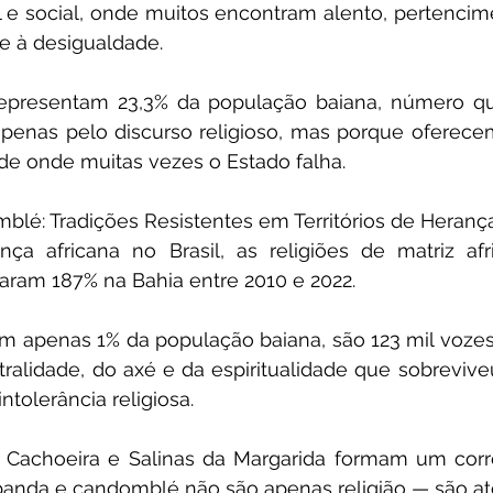
 social, onde muitos encontram alento, pertencime
e à desigualdade.
representam 23,3% da população baiana, número qu
enas pelo discurso religioso, mas porque oferecem
e onde muitas vezes o Estado falha.
é: Tradições Resistentes em Territórios de Herança
ça africana no Brasil, as religiões de matriz af
ram 187% na Bahia entre 2010 e 2022.
 apenas 1% da população baiana, são 123 mil vozes
alidade, do axé e da espiritualidade que sobreviveu
ntolerância religiosa.
x, Cachoeira e Salinas da Margarida formam um corre
banda e candomblé não são apenas religião — são ato