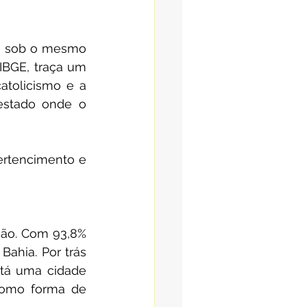
m sob o mesmo 
IBGE, traça um 
tolicismo e a 
estado onde o 
rtencimento e 
ão. Com 93,8% 
ahia. Por trás 
stá uma cidade 
como forma de 