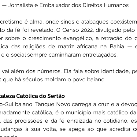
o — Jornalista e Embaixador dos Direitos Humanos
ncretismo é alma, onde sinos e atabaques coexiste
o da fé foi revelado. O Censo 2022, divulgado pelo 
 sobre o crescimento evangélico, a retração do ca
lica das religiões de matriz africana na Bahia — 
o e o social sempre caminharam entrelaçados.
ai além dos números. Ela fala sobre identidade, pe
es que há séculos moldam o povo baiano.
taleza Católica do Sertão
o-Sul baiano, Tanque Novo carrega a cruz e a devoç
adamente católica, é o município mais católico da B
, das procissões e da fé enraizada no cotidiano, e
udanças à sua volta, se apega ao que acredita 