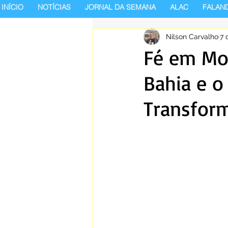
INÍCIO
NOTÍCIAS
JORNAL DA SEMANA
ALAC
FALAN
Nilson Carvalho
7 
Fé em Mo
Bahia e o
Transform