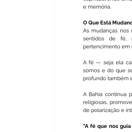
e memória.
O Que Está Mudand
As mudanças nos ma
sentidos de fé, 
pertencimento em 
A fé — seja ela c
somos e do que se
profundo também e
A Bahia continua pl
religiosas, promove
de polarização e in
"A fé que nos gui