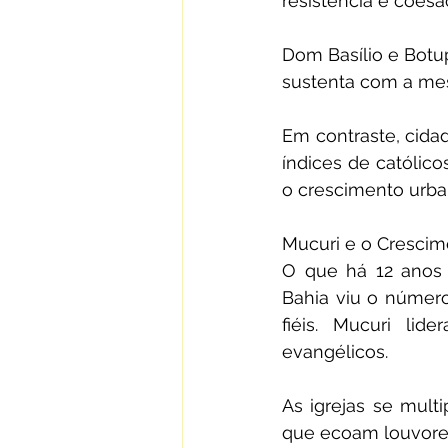
resistência e coesão
Dom Basílio e Bot
sustenta com a mes
Em contraste, cida
índices de católic
o crescimento urban
Mucuri e o Crescim
O que há 12 anos 
Bahia viu o número
fiéis. Mucuri li
evangélicos.
As igrejas se mult
que ecoam louvores