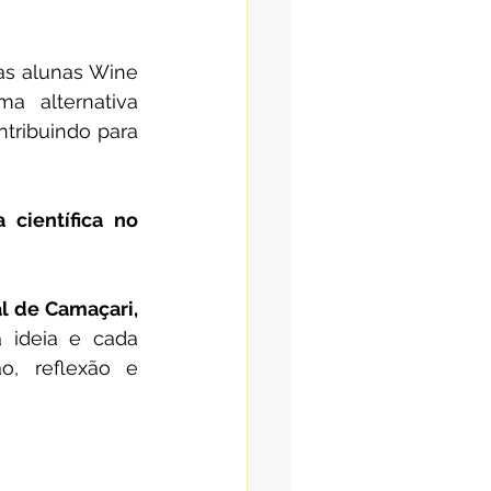
as alunas Wine 
 alternativa 
tribuindo para 
científica no 
Essas atividades revelam a potência transformadora da rede municipal de Camaçari, 
 ideia e cada 
, reflexão e 