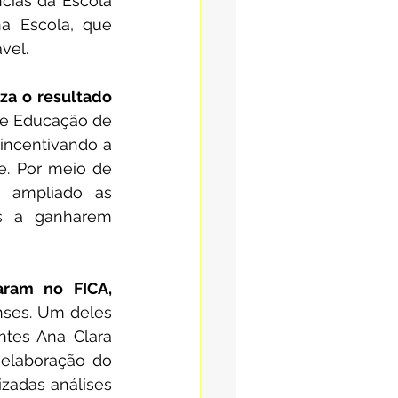
cias da Escola 
a Escola, que 
vel.
a o resultado 
de Educação de 
incentivando a 
. Por meio de 
 ampliado as 
is a ganharem 
aram no FICA,
nses. Um deles 
tes Ana Clara 
elaboração do 
zadas análises 