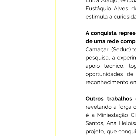
Luiza Araújo, estu
Eustáquio Alves d
estimula a curiosid
A conquista repre
de uma rede compr
Camaçari (Seduc) te
pesquisa, a experi
apoio técnico, l
oportunidades de 
reconhecimento em 
Outros trabalho
revelando a força c
é a Miniestação Ci
Santos, Ana Heloís
projeto, que conqui