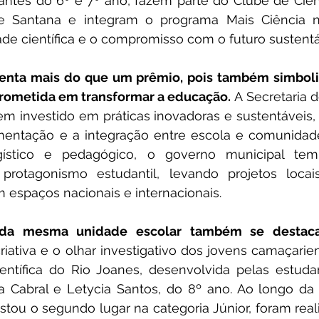
dantes do 6º e 7º ano, fazem parte do Clube de Ciên
e Santana e integram o programa Mais Ciência n
ade científica e o compromisso com o futuro sustentá
senta mais do que um prêmio, pois também simboliz
ometida em transformar a educação.
 A Secretaria 
m investido em práticas inovadoras e sustentáveis, 
mentação e a integração entre escola e comunidade
ogístico e pedagógico, o governo municipal tem
protagonismo estudantil, levando projetos loca
espaços nacionais e internacionais.
s da mesma unidade escolar também se destac
riativa e o olhar investigativo dos jovens camaçarie
entífica do Rio Joanes, desenvolvida pelas estudan
a Cabral e Letycia Santos, do 8º ano. Ao longo da 
stou o segundo lugar na categoria Júnior, foram reali